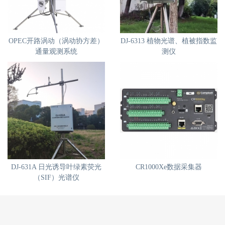
OPEC开路涡动（涡动协方差）
DJ-6313 植物光谱、植被指数监
通量观测系统
测仪
DJ-631A 日光诱导叶绿素荧光
CR1000Xe数据采集器
（SIF）光谱仪