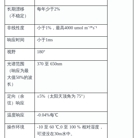
长期漂移
每年少于2%
（不稳定）
非线性度
小于1%，最高4000 umol m⁻²*s⁻¹
响应时间
小于1ms
视野
180°
光谱范围
370 至 650nm
（响应为最
大值50%的波
长）
定向（余
±5%（太阳天顶角为 75°）
弦）响应
温度响应
-0.04%每℃
操作环境
-10 至 60 ℃;0 至 100 % 相对湿度，
可浸没在30m水中。