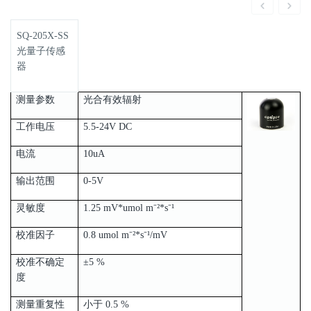
SQ-205X-SS
光量子传感
器
测量参数
光合有效辐射
工作电压
5.5-24V DC
电流
10uA
输出范围
0-5V
灵敏度
1.25 mV*umol m⁻²*s⁻¹
校准因子
0.8 umol m⁻²*s⁻¹/mV
校准不确定
±5 %
度
测量重复性
小于 0.5 %