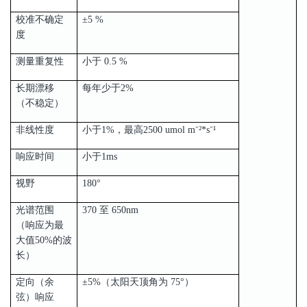
校准不确定
±5 %
度
测量重复性
小于 0.5 %
长期漂移
每年少于2%
（不稳定）
非线性度
小于1%，最高2500 umol m⁻²*s⁻¹
响应时间
小于1ms
视野
180°
光谱范围
370 至 650nm
（响应为最
大值50%的波
长）
定向（余
±5%（太阳天顶角为 75°）
弦）响应