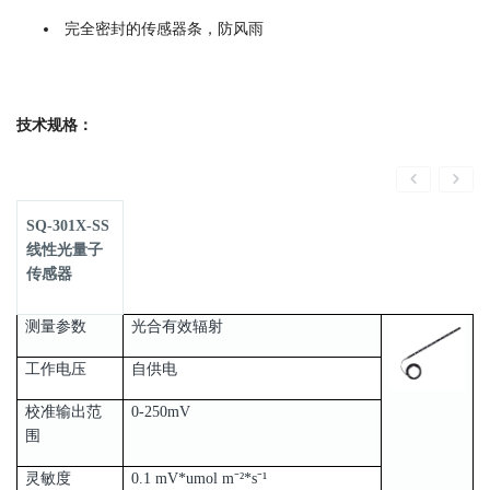
完全密封的传感器条，防风雨
技术规格：
SQ-301X-SS
线性光量子
传感器
测量参数
光合有效辐射
工作电压
自供电
校准输出范
0-250mV
围
灵敏度
0.1 mV*umol m⁻²*s⁻¹