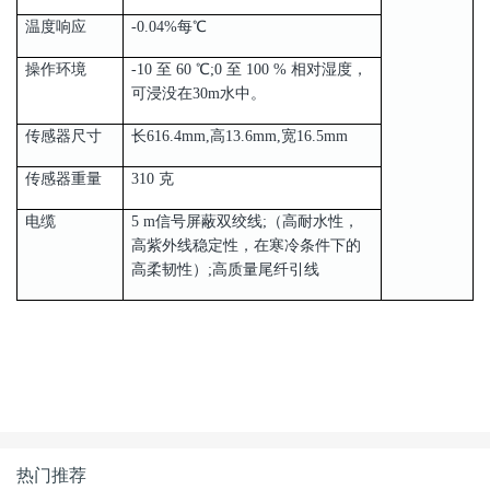
温度响应
-0.04%每℃
操作环境
-10 至 60 ℃;0 至 100 % 相对湿度，
可浸没在30m水中。
传感器尺寸
长616.4mm,高13.6mm,宽16.5mm
传感器重量
310 克
电缆
5 m信号屏蔽双绞线;（高耐水性，
高紫外线稳定性，在寒冷条件下的
高柔韧性）;高质量尾纤引线
热门推荐