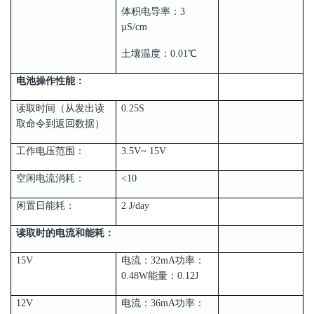
体积电导率：3
µS/cm
土壤温度：0.01℃
电池操作性能：
读取时间（从发出读
0.25S
取命令到返回数据）
工作电压范围：
3.5V~ 15V
空闲电流消耗：
<10
闲置日能耗：
2 J/day
读取时的电流和能耗：
15V
电流：32mA功率：
0.48W能量：0.12J
12V
电流：36mA功率：