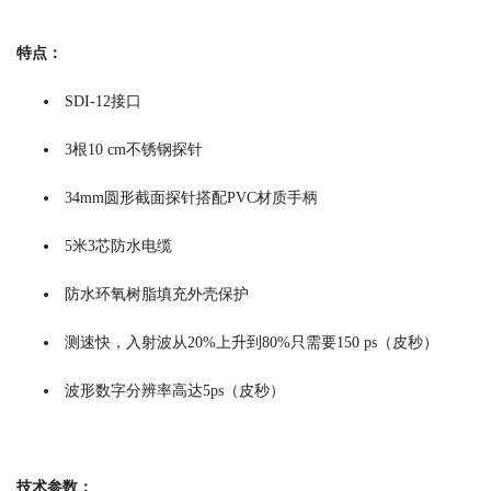
特点：
SDI-12接口
3根10 cm不锈钢探针
34mm圆形截面探针搭配PVC材质手柄
5米3芯防水电缆
防水环氧树脂填充外壳保护
测速快，入射波从20%上升到80%只需要150 ps（皮秒）
波形数字分辨率高达5ps（皮秒）
技术参数：