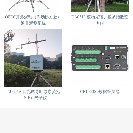
OPEC开路涡动（涡动协方差）
DJ-6313 植物光谱、植被指数监
通量观测系统
测仪
DJ-631A 日光诱导叶绿素荧光
CR1000Xe数据采集器
（SIF）光谱仪