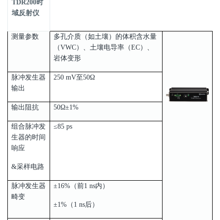
TDR200时
域反射仪
测量参数
多孔介质（如土壤）的体积含水量
（VWC）、土壤电导率（EC）、
岩体变形
脉冲发生器
250 mV至50Ω
输出
输出阻抗
50Ω±1%
组合脉冲发
≤85 ps
生器的时间
响应
&采样电路
脉冲发生器
±16%（前1 ns内）
畸变
±1%（1 ns后）