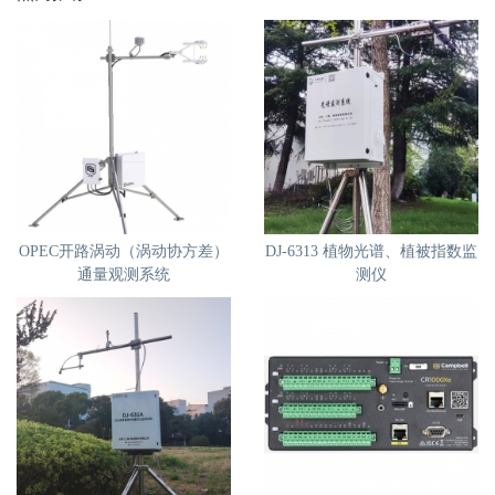
OPEC开路涡动（涡动协方差）
DJ-6313 植物光谱、植被指数监
通量观测系统
测仪