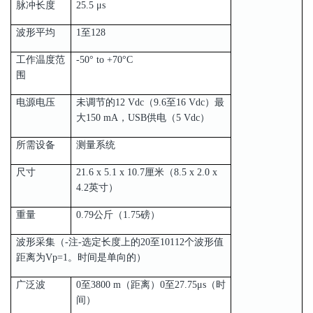
脉冲长度
25.5 μs
波形平均
1至128
工作温度范
-50° to +70°C
围
电源电压
未调节的12 Vdc（9.6至16 Vdc）最
大150 mA，USB供电（5 Vdc）
所需设备
测量系统
尺寸
21.6 x 5.1 x 10.7厘米（8.5 x 2.0 x
4.2英寸）
重量
0.79公斤（1.75磅）
波形采集（-注-选定长度上的20至10112个波形值
距离为Vp=1。时间是单向的）
广泛波
0至3800 m（距离）0至27.75μs（时
间）