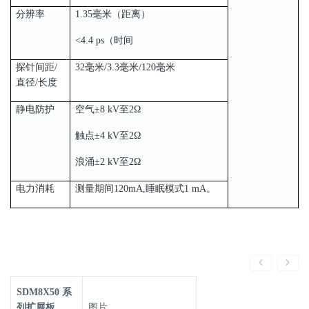
分辨率
1.35毫米（距离）
<4.4 ps（时间
探针间距/
32毫米/3.3毫米/120毫米
直径/长度
静电防护
空气±8 kV至2Ω
触点±4 kV至2Ω
浪涌±2 kV至2Ω
电力消耗
测量期间120mA,睡眠模式1 mA。
SDM8X50 系
列扩展板
图片