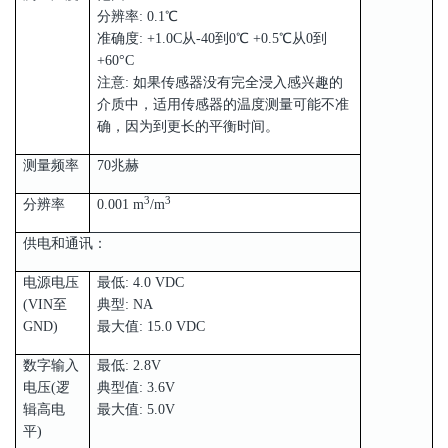
分辨率: 0.1℃
准确度: +1.0C从-40到0℃ +0.5℃从0到
+60°C
注意: 如果传感器没有完全浸入感兴趣的
介质中，适用传感器的温度测量可能不准
确，因为到更长的平衡时间。
测量频率
70兆赫
3
3
分辨率
0.001 m
/m
供电和通讯：
电源电压
最低: 4.0 VDC
(VIN至
典型: NA
GND)
最大值: 15.0 VDC
数字输入
最低: 2.8V
电压(逻
典型值: 3.6V
辑高电
最大值: 5.0V
平)