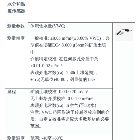
水分和温
度传感器
测量参数
体积含水量(VWC)
测量精度
一般校准: ±0.03 m³/m³(±3.00% VWC)，典
型值在溶液EC< 8.000 μS/cm的矿质土壤
中
介质特定校准: 在任何多孔介质中为
+0.01-0.02 m³/m³
表观介电常数(εa): 1-40(土壤范围)，
±1εa(无单位)40-80，测量值的15%
量程
矿物土壤校准: 0.00-0.70 m³/m³
无土栽培介质校准: 0.0-1.0 m³/m³
表观介电常数(εa): 1(空气)至80(水)
注意: VWC 范围取决于传感器校准到的介
质。自定义校准将适应大多数基材的必要
范围。
测量温度
范围: -40至+60℃