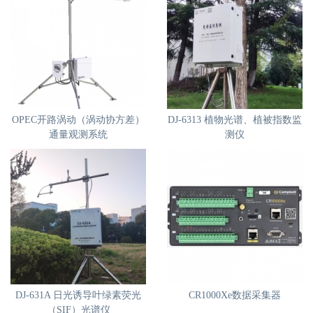
OPEC开路涡动（涡动协方差）
DJ-6313 植物光谱、植被指数监
通量观测系统
测仪
DJ-631A 日光诱导叶绿素荧光
CR1000Xe数据采集器
（SIF）光谱仪