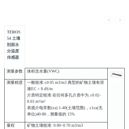
TEROS
54 土壤
剖面水
分温度
传感器
测量参数
体积含水量(VWC)
测量精度
一般校准:±0.05 m3/m3 典型的矿物土壤有溶
液EC < 8 dS/m
介质特定校准:在任何多孔介质中为 ±0.02-
0.03 m³/m³
表观介电常数(εa):1-40(土壤范围)，±1εa(无
单位)40-80，测量值的 15%
量程
矿物土壤校准: 0.00−0.70 m3/m3