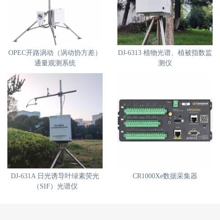
OPEC开路涡动（涡动协方差）
DJ-6313 植物光谱、植被指数监
通量观测系统
测仪
DJ-631A 日光诱导叶绿素荧光
CR1000Xe数据采集器
（SIF）光谱仪