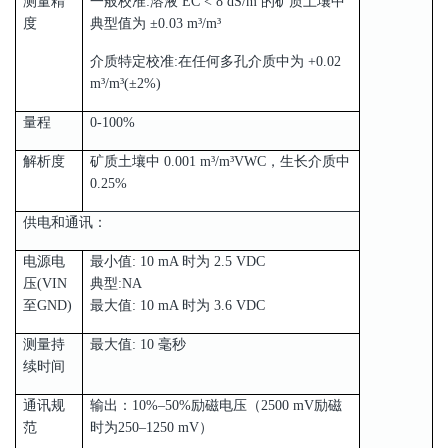
测量精
一般校准:溶液 EC < 8 dS/m 的矿质土壤中
度
典型值为 ±0.03 m³/m³
介质特定校准:在任何多孔介质中为 +0.02
m³/m³(±2%)
量程
0-100%
解析度
矿质土壤中 0.001 m³/m³VWC，生长介质中
0.25%
供电和通讯：
电源电
最小值: 10 mA 时为 2.5 VDC
压(VIN
典型:NA
至GND)
最大值: 10 mA 时为 3.6 VDC
测量持
最大值: 10 毫秒
续时间
通讯规
输出：10%–50%励磁电压（2500 mV励磁
范
时为250–1250 mV）