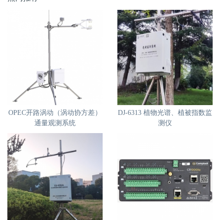
OPEC开路涡动（涡动协方差）
DJ-6313 植物光谱、植被指数监
通量观测系统
测仪