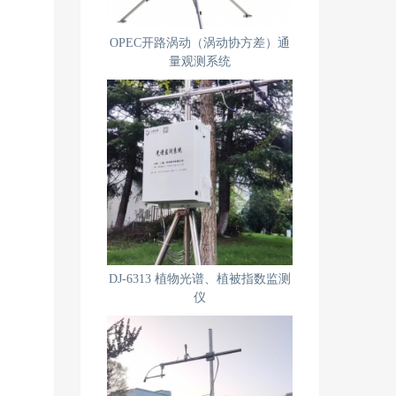
OPEC开路涡动（涡动协方差）通
量观测系统
DJ-6313 植物光谱、植被指数监测
仪