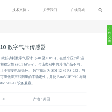
技术支持
关于我们
在线商城
在
线
交
流
E10 数字气压传感器
 是一款低功耗数字气压计（-40 至+60°C)，在整个压力和温
定性 (±0.1 hPa/yr)。与该类别中的其他产品不同，
需要电源循环。 数字输出为 SDI-12 和 RS-232，与
降低噪声和测量的不确定性，并使 BaroVUE™10 与所
ntific SDI-12 设备兼容。
E10
产地 : 美国