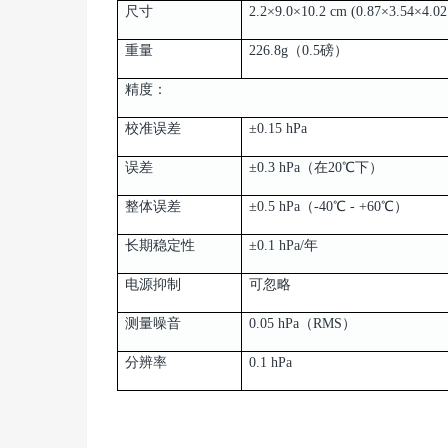
尺寸
2.2×9.0×10.2 cm (0.87×3.54×4.02 
重量
226.8g（0.5磅）
精度：
校准误差
±0.15 hPa
误差
±0.3 hPa（在20℃下）
整体误差
±0.5 hPa（-40℃ - +60℃）
长期稳定性
±0.1 hPa/年
电源抑制
可忽略
测量噪音
0.05 hPa（RMS）
分辨率
0.1 hPa