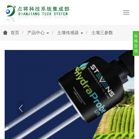
首页
产品中心
土壤传感器
土壤三参数
在
线
交
流