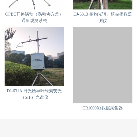
OPEC开路涡动（涡动协方差）
DJ-6313 植物光谱、植被指数监
通量观测系统
测仪
DJ-631A 日光诱导叶绿素荧光
（SIF）光谱仪
CR1000Xe数据采集器