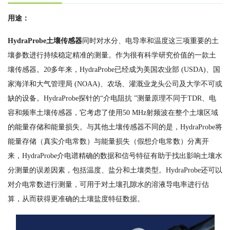
用途：
HydraProbe土壤传感器
同时对水分、电导率和温度这三项重要的土
壤参数进行持续稳定精准的测量。作为很有科学研究价值的一款土
壤传感器。20多年来，HydraProbe已经成为美国农业部 (USDA)、国
家海洋和大气管理局 (NOAA)、农场、灌溉业龙头公司及大学不可或
缺的设备。
HydraProbe
探针的
“介电阻抗 ”测量原理不同于
TDR
、电
容和频率土壤传感器，它考虑了使用
50 MHz
射频波在整个土壤区域
的能量存储和能量损失。与其他土壤传感器不同的是，
HydraProbe
将
能量存储（真实介电常数）与能量损失（假想介电常数）分离开
来，
HydraProbe
介电谱精确的数据和信号特征有助于找出影响土壤水
分测量的误差因素，包括温度、盐分和土壤类型。
HydraProbe
还可以
对介电常数进行测量，可用于对土壤孔隙水的溶液导电率进行估
算，从而获得更准确的土壤盐度特征数据
。