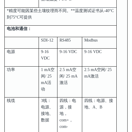
*精度可能因某些土壤纹理而不同。**温度测试证书从-40°C
到75°C可提供
电池和通信：
SDI-12
RS485
Modbus
电源
9-16
9-16 VDC
9-16 VDC
VDC
功率
1 mA空
2.5 mA空
2.5 mA空闲/ 25
闲/ 25
闲/ 25 mA
mA激活
mA活
激活
动
线缆
3线：
四线：电
四线：电源、接
电源、
源，接
地、A、B
接地、
地，
数据
com+，
com-