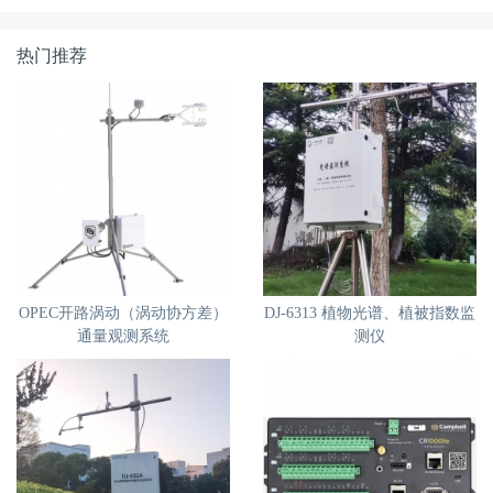
热门推荐
OPEC开路涡动（涡动协方差）
DJ-6313 植物光谱、植被指数监
通量观测系统
测仪