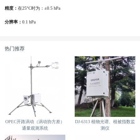
精度：
在25°C时为：±0.5 hPa
分辨率：
0.1 hPa
热门推荐
OPEC开路涡动（涡动协方差）
DJ-6313 植物光谱、植被指数监
通量观测系统
测仪