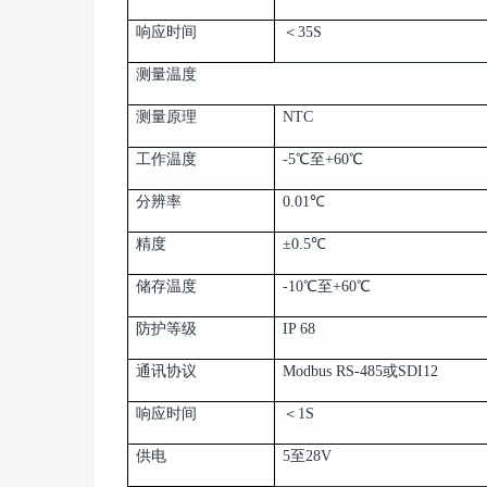
响应时间
＜35S
测量温度
测量原理
NTC
工作温度
-5℃至+60℃
分辨率
0.01℃
精度
±0.5℃
储存温度
-10℃至+60℃
防护等级
IP 68
通讯协议
Modbus RS-485或SDI12
响应时间
＜1S
供电
5至28V