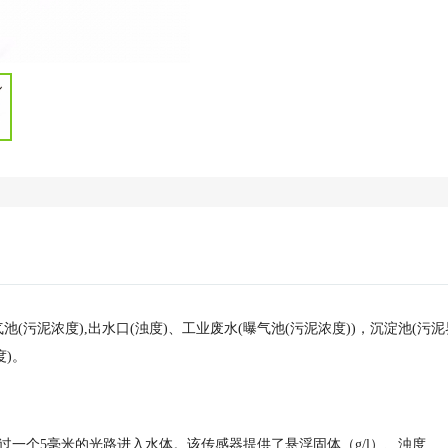
气池(污泥浓度),出水口(浊度)、工业废水(曝气池(污泥浓度))，沉淀池(污泥
度)。
过一个5毫米的光路进入水体。该传感器提供了悬浮固体（g/l）、浊度