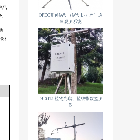
样品
OPEC开路涡动（涡动协方差）通
学。
量观测系统
地
记录和
DJ-6313 植物光谱、植被指数监测
仪