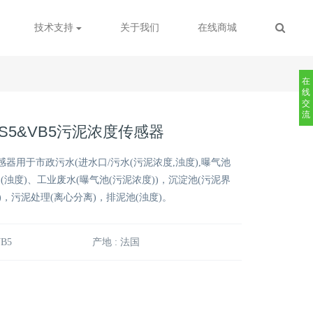
技术支持
关于我们
在线商城
在
线
交
流
MES5&VB5污泥浓度传感器
度传感器用于市政污水(进水口/污水(污泥浓度,浊度),曝气池
口(浊度)、工业废水(曝气池(污泥浓度))，沉淀池(污泥界
)，污泥处理(离心分离)，排泥池(浊度)。
B5
产地 : 法国