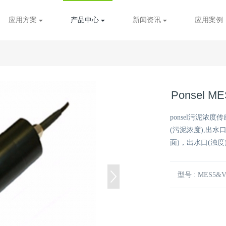
应用方案
产品中心
新闻资讯
应用案例
Ponsel 
ponsel污泥浓
(污泥浓度),出水
面)，出水口(浊度
型号 : MES5&V