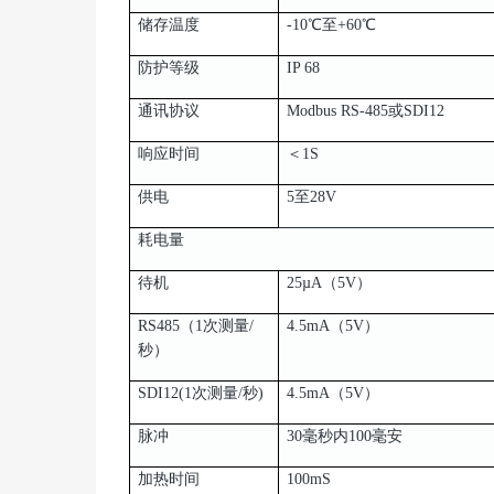
储存温度
-10℃至+60℃
防护等级
IP 68
通讯协议
Modbus RS-485或SDI12
响应时间
＜1S
供电
5至28V
耗电量
待机
25µA（5V）
RS485（1次测量/
4.5mA（5V）
秒）
SDI12(1次测量/秒)
4.5mA（5V）
脉冲
30毫秒内100毫安
加热时间
100mS