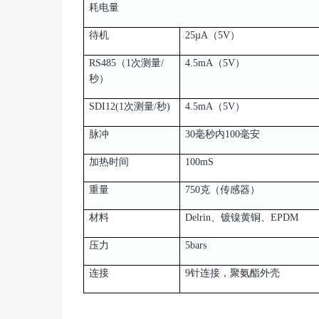
耗电量
待机
25µA（5V）
RS485（1次测量/
4.5mA（5V）
秒）
SDI12(1次测量/秒)
4.5mA（5V）
脉冲
30毫秒内100毫安
加热时间
100mS
重量
750克（传感器）
材料
Delrin、镀镍黄铜、EPDM
压力
5bars
连接
9针连接，聚氨酯外壳