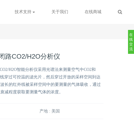
技术支持
关于我们
在线商城
在
线
交
流
RS闭路CO2/H2O分析仪
闭路式CO2/H2O智能分析仪采用光谱法来测量空气中CO2和
外线穿过可控温的滤光片，然后穿过开放的采样空间到达
定波长的红外线被采样空间中的要测量的气体吸收，通过
线衰减程度获取要测量气体的浓度。
产地 : 美国