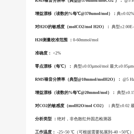
RMS噪音分辨率（典型@370umol/molCO2 ）：
@5 H
增益漂移（读数的%每℃@370umol/mol）：
典±0.02
对H2O的敏感度（molCO2/mol H2O）：
典型±2.00E-
H20测量校准范围 ：
0-60mmol/mol
准确度：
<2%
零点漂移（每℃）：
典型±0.03µmol/mol 最大±0.05µmo
RMS噪音分辨率（典型@10mmol/molH2O）：
@5 Hz
增益漂移（读数的%每℃@20mmol/mol）：
典型±0.1
对CO2的敏感度（molH2O/mol CO2） ：
典型±0.02 最
分析类型 ：
绝对，非色散红外固态检测器
工作温度：
-25~50 ℃（可根据需要拓展到-40 ~50℃）