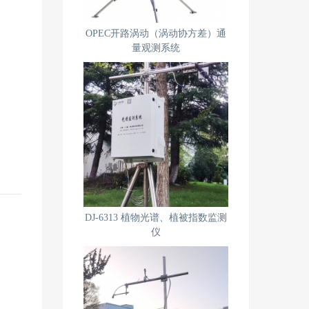
OPEC开路涡动（涡动协方差）通
量观测系统
DJ-6313 植物光谱、植被指数监测
仪