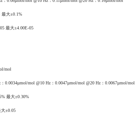
z：0.08µmol/mol @10 Hz：0.11µmol/mol @20 Hz：0.16µmol/mol
% 最大±0.1%
05 最大±4.00E-05
l/mol
：0.0034µmol/mol @10 Hz：0.0047µmol/mol @20 Hz：0.0067µmol/mol
5% 最大±0.30%
大±0.05