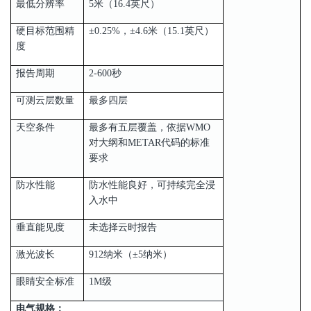
最低分辨率
5米（16.4英尺）
硬目标范围精
±0.25%，±4.6米（15.1英尺）
度
报告周期
2-600秒
可测云层数量
最多四层
天空条件
最多有五层覆盖，依据WMO
对大纲和METAR代码的标准
要求
防水性能
防水性能良好，可持续完全浸
入水中
垂直能见度
未选择云时报告
激光波长
912纳米（±5纳米）
眼睛安全标准
1M级
电气规格：