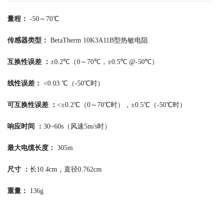
量程：
-50～70℃
传感器类型：
BetaTherm 10K3A11B型热敏电阻
互换性误差 ：
±0.2℃（0～70℃，±0.5℃ @-50℃）
线性误差：
<0.03 ℃（-50℃时）
可互换性误差 ：
<±0.2℃（0～70℃时），±0.5℃（-50℃时）
响应时间 ：
30~60s（风速5m/s时）
最大电缆长度：
305m
尺寸 ：
长10.4cm，直径0.762cm
重量：
136g