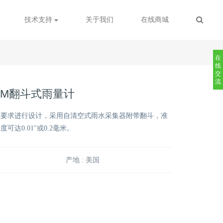
技术支持
关于我们
在线商城
在
线
交
流
466M翻斗式雨量计
织要求进行设计，采用自清空式雨水采集器附带翻斗，准
可达0.01″或0.2毫米。
产地 : 美国