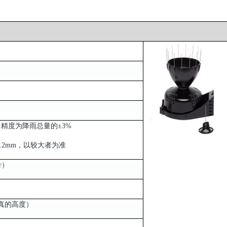
时，精度为降雨总量的±3%
0.2mm，以较大者为准
r）
防鸟真的高度）