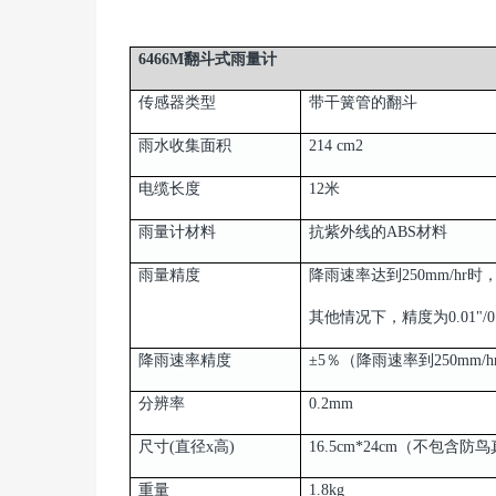
6466M翻斗式雨量计
传感器类型
带干簧管的翻斗
雨水收集面积
214 cm2
电缆长度
12米
雨量计材料
抗紫外线的ABS材料
雨量精度
降雨速率达到250mm/hr
其他情况下，精度为0.01"/
降雨速率精度
±5％（降雨速率到250mm/h
分辨率
0.2mm
尺寸(直径x高)
16.5cm*24cm（不包含
重量
1.8kg