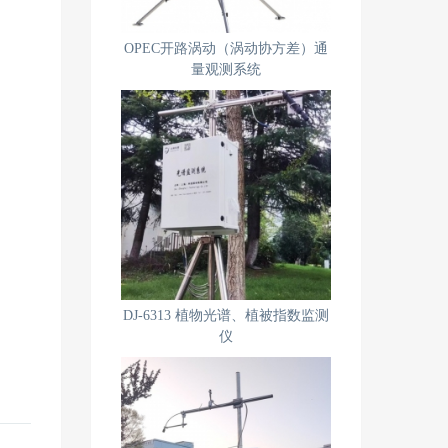
OPEC开路涡动（涡动协方差）通
量观测系统
DJ-6313 植物光谱、植被指数监测
仪