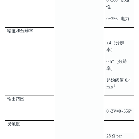
0~360° 机械
性
0~356° 电力
精度和分辨率
±4（分辨
率）
0.5°（分辨
率）
起始阈值 0.4
-1
m.s
输出范围
0~3V=0~356°
灵敏度
28 Ω per