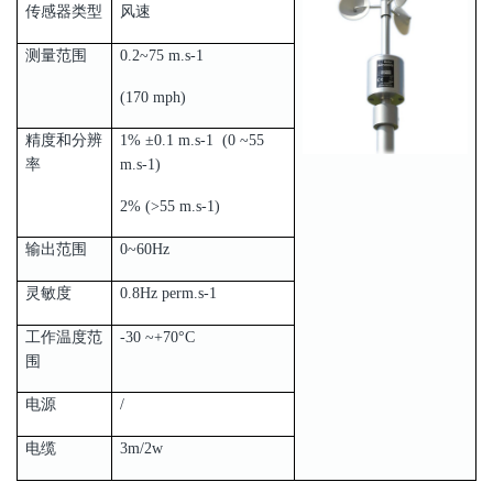
传感器类型
风速
测量范围
0.2~75 m.s‐1
(170 mph)
精度和分辨
1% ±0.1 m.s‐1 (0 ~55
率
m.s‐1)
2% (>55 m.s‐1)
输出范围
0~60Hz
灵敏度
0.8Hz perm.s‐1
工作温度范
-30 ~+70°C
围
电源
/
电缆
3m/2w