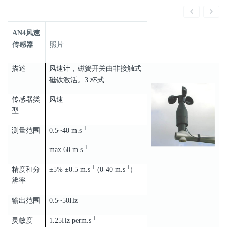
AN4风速
传感器
照片
描述
风速计，磁簧开关由非接触式
磁铁激活。3 杯式
传感器类
风速
型
‐1
测量范围
0.5~40 m.s
‐1
max 60 m.s
‐1
‐1
精度和分
±5% ±0.5 m.s
(0‐40 m.s
)
辨率
输出范围
0.5~50Hz
-1
灵敏度
1.25Hz perm.s