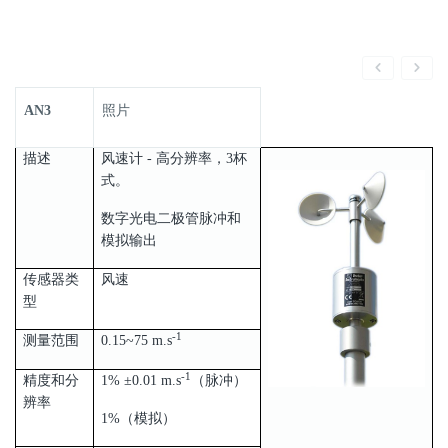
AN3
照片
描述
风速计 - 高分辨率，3杯
式。
数字光电二极管脉冲和
模拟输出
传感器类
风速
型
‐1
测量范围
0.15~75 m.s
-1
精度和分
1% ±0.01 m.s
（脉冲）
辨率
1%（模拟）