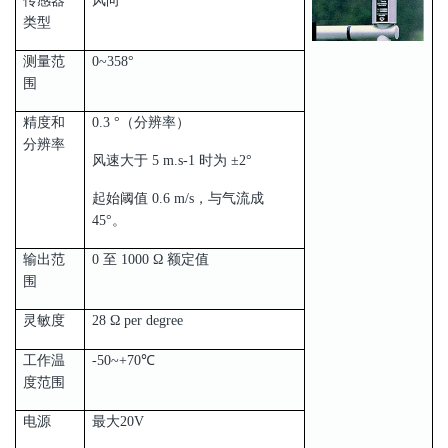
传感器
风向
类型
测量范
0~358°
围
精度和
0.3 °（分辨率）
分辨率
风速大于 5 m.s-1 时为 ±2°
起始阈值 0.6 m/s，与气流成
45°。
输出范
0 至 1000 Ω 额定值
围
灵敏度
28 Ω per degree
工作温
-50~+70℃
度范围
电源
最大20V