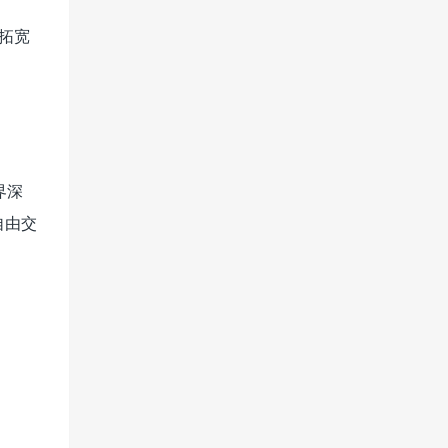
，拓宽
界深
自由交