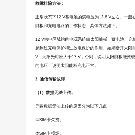
故障排除方法：
12 V
13.8 V
正常状态下
蓄电池的满电压为
左右。一般
能板和充电电路的工作状态，具体方法如下。
12 V
供电区域站的电源系统由太阳能板、蓄电池、充
起到过充电保护和过放电保护的作用。如果断开太阳
V
17 V
，无阳光时应大于
，否则，说明太阳能板能效
的电压，说明太阳能板充电正常。
3.
通信传输故障
（
1
）数据无法上传。
导致数据无法上传的原因分为以下几点：
SIM
①
卡欠费。
SIM
②
卡损坏。