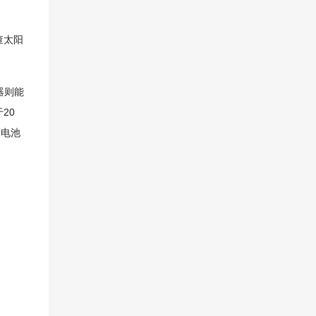
查太阳
器则能
20
于
蓄电池