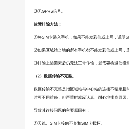
GPRS
③无
信号。
故障排除方法：
SIM
S
①将
卡装入手机，如果不能发彩信或上网，说明
②如果区域站当地的所有手机都不能发彩信或上网，
③排除上述因素后仍无法正常传输，就需要换通信模
（
2
）数据传输不完整。
数据传输不完整是指区域站与中心站的连接不稳定且
时可不用维修，但严重时就应认真、耐心地排查原因
导致其连接问题的主要原因有：
SIM
SIM
①天线、
卡接触不良和
卡损坏。