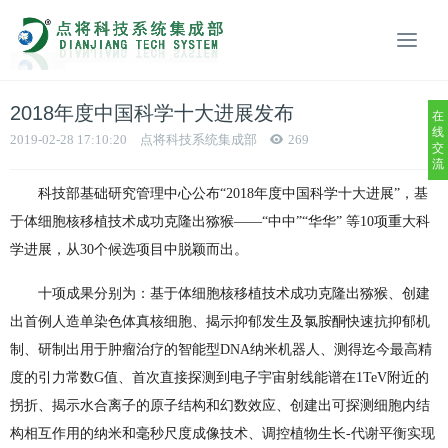
2018年度中国科学十大进展发布
在
线
2019-02-28 17:10:20
点将科技系统集成部
269
交
流
科技部基础研究管理中心公布“2018年度中国科学十大进展”，基
于体细胞核移植技术成功克隆出猕猴——“中中”“华华” 等10项重大科
学进展，从30个候选项目中脱颖而出。
十项成果分别为：基于体细胞核移植技术成功克隆出猕猴、创建
出首例人造单染色体真核细胞、揭示抑郁发生及氯胺酮快速抗抑郁机
制、研制出用于肿瘤治疗的智能型DNA纳米机器人、测得迄今最高精
度的引力常数G值、首次直接探测到电子宇宙射线能谱在1TeV附近的
拐折、揭示水合离子的原子结构和幻数效应、创建出可探测细胞内结
构相互作用的纳米和毫秒尺度成像技术、调控植物生长-代谢平衡实现