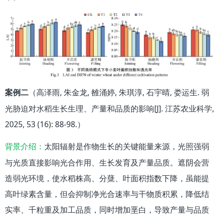
（高泽雨, 朱金龙, 雒涌婷, 朱琪淳, 石宇晴, 娄运生. 弱
案例二
光胁迫对水稻生长生理、产量和品质的影响[J]. 江苏农业科学,
2025, 53 (16): 88-98.）
太阳辐射是作物生长的关键能量来源，光照强弱
背景介绍：
与光质直接影响光合作用、生长发育及产量品质。遮阴会营
造弱光环境，使水稻株高、分蘖、叶面积指数下降，虽能提
高叶绿素含量，但会抑制净光合速率与干物质积累，降低结
实率、千粒重及加工品质，同时增加垩白，导致产量与品质