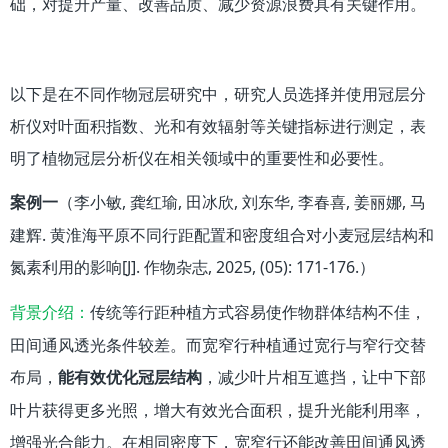
础，对提升产量、改善品质、减少资源浪费具有关键作用。
以下是在不同作物冠层研究中，研究人员选择并使用冠层分
析仪对叶面积指数、光和有效辐射等关键指标进行测定，表
明了植物冠层分析仪在相关领域中的重要性和必要性。
（李小敏, 龚红瑜, 田冰欣, 刘东华, 李春喜, 姜丽娜, 马
案例一
建辉. 黄淮海平原不同行距配置和密度组合对小麦冠层结构和
氮素利用的影响[J]. 作物杂志, 2025, (05): 171-176.）
传统等行距种植方式容易使作物群体结构不佳，
背景介绍：
田间通风透光条件较差。而宽窄行种植通过宽行与窄行交替
布局，
，减少叶片相互遮挡，让中下部
能有效优化冠层结构
叶片获得更多光照，增大有效光合面积，提升光能利用率，
增强光合能力。在相同密度下，宽窄行还能改善田间通风透