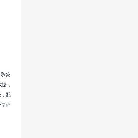
。系统
数据，
能，配
干旱评