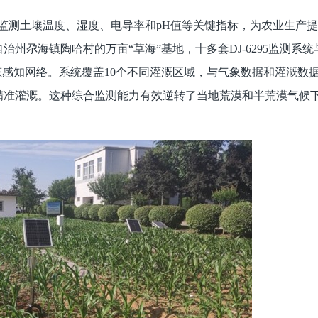
过监测土壤温度、湿度、电导率和pH值等关键指标，为农业生产
州尕海镇陶哈村的万亩“草海”基地，十多套DJ-6295监测系统
态感知网络。系统覆盖10个不同灌溉区域，与气象数据和灌溉数
精准灌溉。这种综合监测能力有效逆转了当地荒漠和半荒漠气候