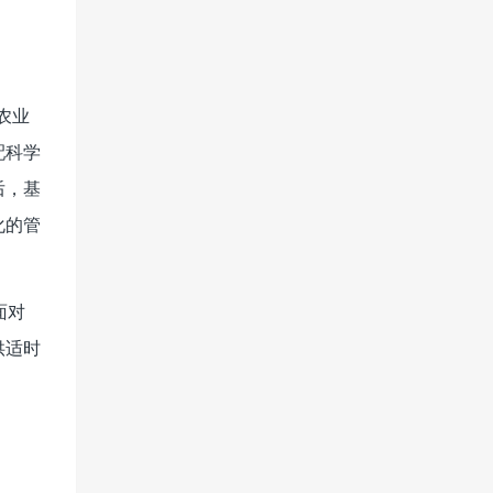
农业
配科学
后，基
化的管
面对
供适时