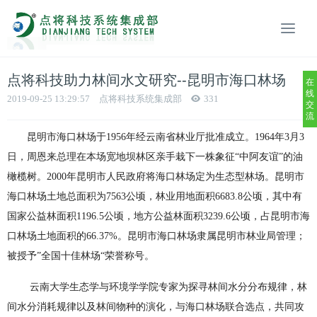
点将科技助力林间水文研究--昆明市海口林场
在
线
2019-09-25 13:29:57
点将科技系统集成部
331
交
流
昆明市海口林场于1956年经云南省林业厅批准成立。1964年3月3
日，周恩来总理在本场宽地坝林区亲手栽下一株象征“中阿友谊”的油
橄榄树。2000年昆明市人民政府将海口林场定为生态型林场。昆明市
海口林场土地总面积为7563公顷，林业用地面积6683.8公顷，其中有
国家公益林面积1196.5公顷，地方公益林面积3239.6公顷，占昆明市海
口林场土地面积的66.37%。昆明市海口林场隶属昆明市林业局管理；
被授予”全国十佳林场“荣誉称号。
云南大学生态学与环境学学院专家为探寻林间水分分布规律，林
间水分消耗规律以及林间物种的演化，与海口林场联合选点，共同攻