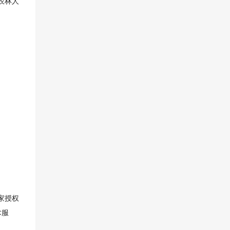
农林人
家授权
术服