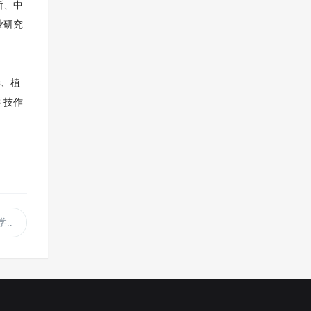
所、中
业研究
学、植
科技作
..