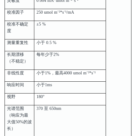
灵敏度
0.004 mA*umol m⁻²*s⁻¹
校准因子
250 umol m⁻²*s⁻¹/mA
校准不确定
±5 %
度
测量重复性
小于 0.5 %
长期漂移
每年少于2%
（不稳定）
非线性度
小于1%，最高4000 umol m⁻²*s⁻¹
响应时间
小于1ms
视野
180°
光谱范围
370 至 650nm
（响应为最
大值50%的波
长）