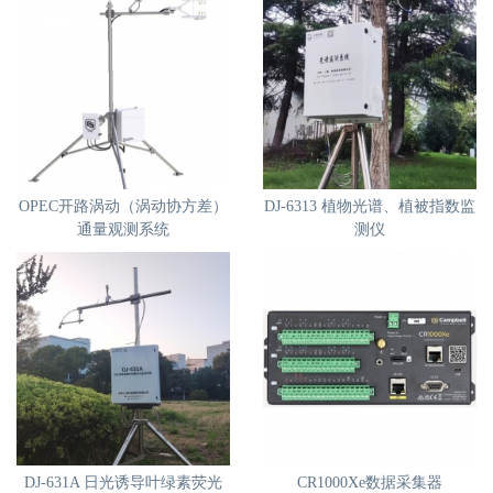
OPEC开路涡动（涡动协方差）
DJ-6313 植物光谱、植被指数监
通量观测系统
测仪
DJ-631A 日光诱导叶绿素荧光
CR1000Xe数据采集器