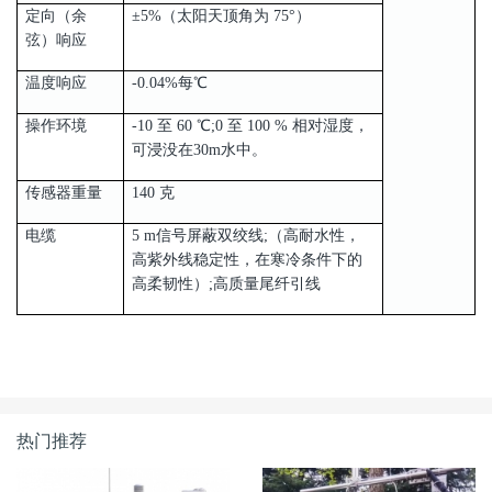
定向（余
±5%（太阳天顶角为 75°）
弦）响应
温度响应
-0.04%每℃
操作环境
-10 至 60 ℃;0 至 100 % 相对湿度，
可浸没在30m水中。
传感器重量
140 克
电缆
5 m信号屏蔽双绞线;（高耐水性，
高紫外线稳定性，在寒冷条件下的
高柔韧性）;高质量尾纤引线
热门推荐